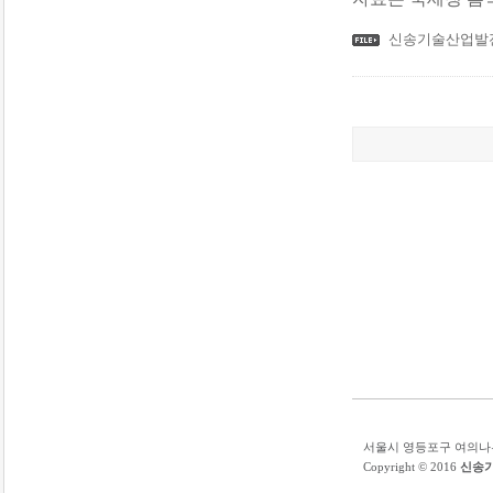
신송기술산업발전재
서울시 영등포구 여의나루로 53
Copyright © 2016
신송